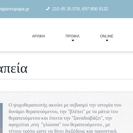
nigiannopapa.gr
210 45 35 078
,
697 806 9132
ΑΡΧΙΚΉ
ΠΡΟΦΊΛ
ONLINE
απεία
Ο ψυχοθεραπευτής ακούει με σεβασμό την ιστορία του
"Ταράσσει τους ανθρώπους ου τα πράγματα ,
δυνάμει θεραπευόμενου, την "βλέπει" με τα μάτια του
αλλά τα περί των πραγμάτων δόγματα "
θεραπευόμενου και έπειτα την "ξαναδιαβάζει", την
αφηγείται ,στη "γλώσσα" του θεραπευόμενου , με
Επίκτητος
τέτοιο τρόπο ώστε να δίνει διεξόδους και προοπτική.