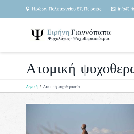
Ηρώων Πολυτεχνείου 87, Πειραιάς
info@iri
Ατομική ψυχοθερ
Αρχική
Ατομική ψυχοθεραπεία